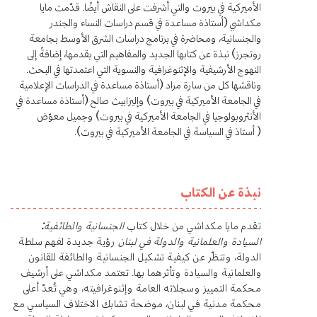
الأميركية في بيروت والتي أشرفت على النقاش أيضًا. قدّمت مايا
مكداشي (أستاذة مساعدة في قسم دراسات النساء والجندر
والجنسانية، ومحاضرة في برنامج دراسات الشرق الأوسط بجامعة
روتجرز) نبذة عن كتابها الجديد والمفاهيم التي يقدمها، إضافةً إلى
النهوج الأرشيفية والإثنوغرافية والنسوية التي اعتمدتها في البحث.
وناقشها كل من سارة مراد (أستاذة مساعدة في الدراسات الإعلامية
في الجامعة الأميركية في بيروت) وإليزابيث صالح (أستاذة مساعدة في
الأنثروبولوجيا في الجامعة الأميركية في بيروت) وجميل معوّض
( أستاذ في السياسة في الجامعة الأميركية في بيروت).
نبذة عن الكتاب
تقدم مايا مكداشي من خلال كتاب
الجنسانية والطائفية:
السيادة والعلمانية والدولة في لبنان
رؤية جديدة لفهم سلطة
الدولة، وتنظّر عن كيفية تشكيل الجنسانية والطائفة للقانون
والعلمانية والسيادة وتأثرهما بها. تعتمد مكداشي على أرشيف
محكمة التمييز وسجلاته العامة وإثنوغرافيته، وهي تُعدّ أعلى
محكمة مدنية في لبنان، موضحة تشابك الاختلاف السياسي مع