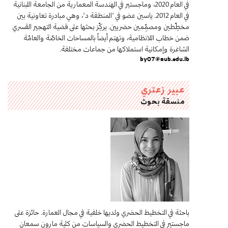
في العام 2020، وماجستير في الهندسة المعمارية من الجامعة اللبنانية
في العام 2012. ياسين عضو في "المنطقة د"، وهي مبادرة تعاونية بين
مخطِّطين ومصمِّمين حضريين. يركِّز بحثها على قضية التهجير القسري
ضمن خطاب اللانظامية، وتهتم أيضاً بالمساحات الخاصّة والعامّة
الشاغرة وإمكانية استملاكها من جماعات مختلفة.
by07@aub.edu.lb
عبير زعتري
منسقة بحوث
باحثة في التخطيط الحضري ولديها خلفية في مجال العمارة. حائزة على
ماجستير في التخطيط الحضري والسياسات من كلية مارون سمعان