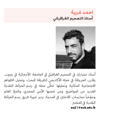
احمد غربية
أستاذ التصميم الغرافيكي
أستاذ مشارك في التصميم الغرافيكي في الجامعة الأميركية في بيروت.
يقارب الخريطة في عمله الأكاديمي كطريقة للبحث، وتمثيل الظواهر
الاجتماعية المكانية وتحليلها. غطّى عمله في رسم الخرائط النقدية
العديد من المواضيع، ومن ضمنها الأمن الحضري، والحيِّز العام،
ومؤخراً ممارسات اللاجئين في المدينة. يدير غربية فريق رسم الخرائط
النقدية في المختبر.
ae21@aub.edu.lb