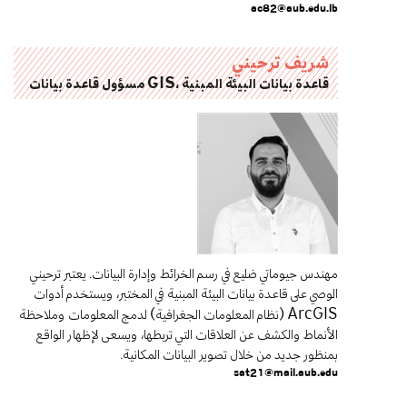
ac82@aub.edu.lb
شريف ترحيني
قاعدة بيانات البيئة المبنية ،GIS مسؤول قاعدة بيانات
مهندس جيوماتي ضليع في رسم الخرائط وإدارة البيانات. يعتبر ترحيني
الوصي على قاعدة بيانات البيئة المبنية في المختبر، ويستخدم أدوات
(نظام المعلومات الجغرافية) لدمج المعلومات وملاحظة
ArcGIS
الأنماط والكشف عن العلاقات التي تربطها، ويسعى لإظهار الواقع
بمنظور جديد من خلال تصوير البيانات المكانية.
sat21@mail.aub.edu