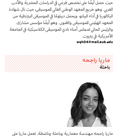
حيث حصل أيضًا على تخصص فرعي في الدراسات الحضرية والأدب
العربي. وهو خريج المعهد الوطني العالي للموسيقى، حيث نال شهادة
البكالوريا في أداء البيانو، ويحمل ديبلومًا في الموسيقى البيزنطية من
المعهد الهيليني للموسيقى والفنون. وهو أيضًا مؤسس مشارك
والرئيس الحالي لمجلس أمناء نادي الموسيقى الكلاسيكية في الجامعة
الأمريكية في بيروت.
wgh04@mail.aub.edu
ماريا راجحه
باحثة
ماريا راجحه مهندسة معمارية وباحثة وناشطة. تعمل ماريا على