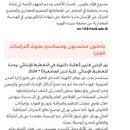
مشروع فؤاد بطرس _ المسار الأخضر ودعم الجهود الرامية إلى إنشاء
وحدة تخطيط في المختبر. من اهتماماتها التصميم المعماري والحضري
المرتكز على الإنسان.ماريا حاصلة على شهادة البكالوريوس في الهندسة
المعمارية من جامعة سيدة اللويزة.
mr103@aub.edu.lb
باحثون منتسبون ومساعدو بحوث الدراسات
العليا
نور الزغبي فارس (طالبة دكتوراه في التخطيط الإنمائي، وحدة
التخطيط الإنمائي، كلية لندن الجامعية) – 2024
يستخدم بحث نور توفير الكهرباء كمدخل للتعرف على طرق إدارة المدن
الجنوبية. فهذه الخدمة تتم عبر جمع أشكال الإمداد المدمج والرسمي
وغير الرسمي وتوزيعها. يسعى البحث إلى كشف ديناميكيات
نفوذ
أصحاب المصلحة من القطاعين العام والخاص في كل مدينة منها من
خلال تقصي عمليات التنظيم والمراقبة وتوزيع الموارد وإجراءات
التفاوض فيها. كما تسعى نور إلى توسيع نطاق التحريات الخرائطية
الحالي بهدف خلق تصوّر للأماكن غير الرسمية معتمدة على فن الخرائط
والتقصّي البصري كوسيلة بحثية.
المشرفون على الأطروحة: كاسيدي جونسون، منى فواز، كاميلو بوانو