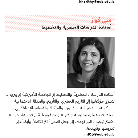
hharithy@aub.edu.lb
منى فواز
أستاذة الدراسات الحضرية والتخطيط
أستاذة الدراسات الحضرية والتخطيط في الجامعة الأميركية في بيروت.
تتطرّق مؤلِّفاتها إلى التاريخ الحضري، والتأريخ، والعدالة الاجتماعية
والمكانية، والعشوائية والقانون، والملكية والفضاء، بالإضافة إلى
التخطيط باعتباره ممارسة ونظرية وبيداغوجيا. تثابر فواز على دراسة
الاستراتيجيات التي تهدف إلى جعل المدن أكثر تكاملاً، وأيضاً على
تدريسها وتأييدها.
mf05@aub.edu.lb