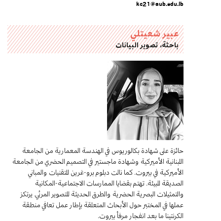
kc21@aub.edu.lb
عبير شعيتلي
باحثة، تصوير البيانات
حائزة على شهادة بكالوريوس في الهندسة المعمارية من الجامعة
اللبنانية الأميركية وشهادة ماجستير في التصميم الحضري من الجامعة
الأميركية في بيروت. كما نالت دبلوم برو-غرين للتقنيات والمباني
الصديقة للبيئة. تهتم بقضايا الممارسات الاجتماعية-المكانية
والتمثيلات البصرية الحضرية والطرق الحديثة للتصوير المرئي. يرتكز
عملها في المختبر حول الأبحاث المتعلقة بإطار عمل تعافي منطقة
الكرنتينا ما بعد انفجار مرفأ بيروت.