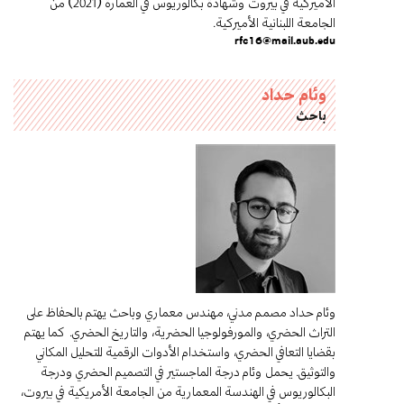
الأميركية في بيروت وشهادة بكالوريوس في العمارة (2021) من
الجامعة اللبنانية الأميركية.
rfc16@mail.aub.edu
وئام حداد
باحث
وئام حداد مصمم مدني، مهندس معماري وباحث يهتم بالحفاظ على
التراث الحضري، والمورفولوجيا الحضرية، والتاريخ الحضري. كما يهتم
بقضايا التعافي الحضري، واستخدام الأدوات الرقمية للتحليل المكاني
والتوثيق. يحمل وئام درجة الماجستير في التصميم الحضري ودرجة
البكالوريوس في الهندسة المعمارية من الجامعة الأمريكية في بيروت،