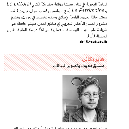
العامة البحرية في لبنان. سينتيا مؤلفة مشاركة لكتابي
Le Littoral
و
(مع سيباستيان لامي، مجال، بيروت). تنسق
Le Patrimoine
سينتيا حاليًا الجهود الرامية لإطلاق وحدة تخطيط في بيروت، وتضمّ
مشروع المسار الأخضر التجريبي في مختبر المدن. سينتيا حاصلة على
شهادة ماجستير في الهندسة المعمارية من الأكاديمية اللبنانية للفنون
الجميلة (ألبا).
cb45@aub.edu.lb
هايز بكانن
منسق بحوث وتصوير البيانات
هايز مخطط حضري ومصمم غرافيكي تتمركز أبحاثه حول العدالة