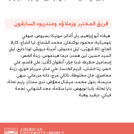
فريق المختبر وزملاؤه ومتدربوه السابقون
هيفاء أبو إبراهيم، يان ألتانر،
مونيكا بصبوص، صوفي
بلوميكيه، محمود بوكنعان، محمد الشماع،
ليا الشاع، كارلا
الحاج، تالا شهيّب، ليلى دعدوش، أمينة درويش، لونا دايخ، ليلى
السيد حسين، لين همدر، ديما هيدموس، زينة الحص،
إسماعيل حطيط، شذا جزار، أنطوان كلّاب، علي قاسم، علي
خضر، رنا خشاب، كريم الخنسا، علي غدار، ميريام خوري، زينة
معاصري، جان مخلوطة، ناتالي مرج، دانه مزرعاني، سهى
منيمنة، بتول محمد، ميشال معوّض، ندى ممتاز، رنيم نحلة،
يارا نحلة، رانيا نويهض، دنيا سلامة، مجد الشهابي، نجمة
فيكي، ديفيد وهبة