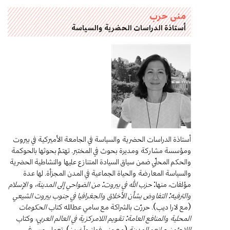
منى حرب
أستاذة الدراسات الحضرية والسياسة
أستاذة الدراسات الحضرية والسياسة في الجامعة الأميركية في بيروت
ومؤسسة مشاركة ومديرة بحوث في المختبر. تهتمّ بحوثها بالحوكمة
والحكم المحلّي ضمن سياق السيادة المتنازع عليها والنشاطية الحضرية
والسياسة المعارضة والحياة الجماعية في المدن المجزأة. لها عدة
مؤلفات، منها:
حزب الله في بيروت: من الضواحي إلى المدينة
، و
الإسلام
والترفيه: التفاوض بشأن الأخلاق والجغرافيا في جنوب بيروت الشيعي
(مع لارا ديب). حررّت بالشراكة مع سامي عطالله كتاب
الحكومات
المحلية والمنافع العامة: تقويم اللامركزية في العالم العربي
، وكتاب
اللاجئون صانعو المدينة
(مع منى فواز وآخرين). تعمل حرب في