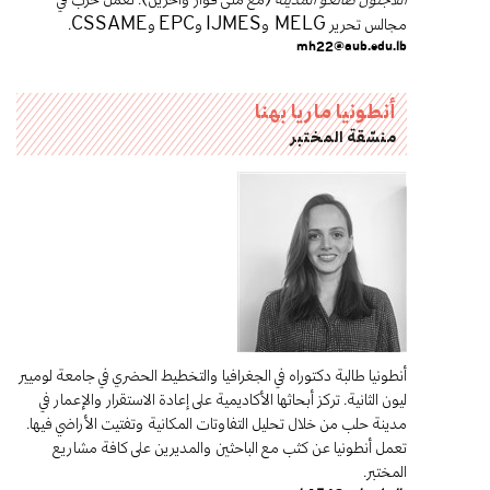
مجالس تحرير
و
و
و
.
CSSAME
EPC
IJMES
MELG
mh22@aub.edu.lb
أنطونيا ماريا بهنا
منسّقة المختبر
أنطونيا طالبة دكتوراه في الجغرافيا والتخطيط الحضري في جامعة لوميير
ليون الثانية. تركز أبحاثها الأكاديمية على إعادة الاستقرار والإعمار في
مدينة حلب من خلال تحليل التفاوتات المكانية وتفتيت الأراضي فيها.
تعمل أنطونيا عن كثب مع الباحثين والمديرين على كافة مشاريع
المختبر.