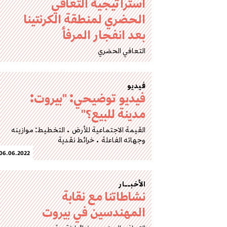
استراتيجية التعافي
الحضري لمنطقة الكرنتينا
بعد انفجار المرفأ
التعافي الحضري
فيديو
فيديو توضيحي: "بيروت:
مدينة للبيع؟"
القيمة الاجتماعية للأرض
التخطيط: موازينه
وجهاته الفاعلة
خرائط نقدية
06.06.2022
الأخبــار
نشاطاتنا مع نقابة
المهندسين في بيروت