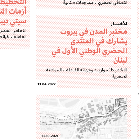
التخطيط 
التعافي الحضري
ممارسات مكانية
أزمات ال
سيتي ديبايت
الأخبــار
مختبر المدن في بيروت
التعافي الحضر
الفاعلة
خرائط
يشارك في المنتدى
الحضري الوطني الأول في
لبنان
التخطيط: موازينه وجهاته الفاعلة
المواطنة
الحضرية
13.04.2022
13.10.2021