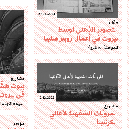
27.04.2023
مقال
التصوير الذهني لوسط
بيروت في أعمال روبير صليبا
المواطنة الحضرية
مشاريع
بيوت هشّ
في بيروت
12.12.2022
القيمة الاجتما
مشاريع
المرويّات الشفهية لأهالي
الكرنتينا
مؤتمر