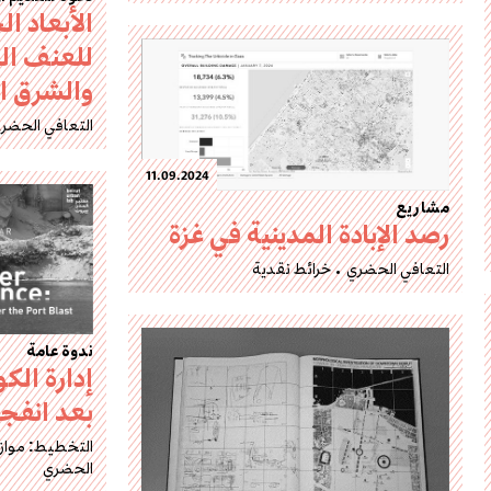
الأبعاد ا
للعنف ال
والشرق ا
التعافي الحضر
11.09.2024
مشاريع
رصد الإبادة المدينية في غزة
التعافي الحضري
خرائط نقدية
ندوة عامة
إدارة الك
بعد انفجا
التخطيط: موازي
الحضري