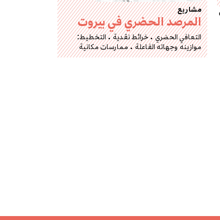
مشاريع
المرصد الحضري في بيروت
التعافي الحضري
خرائط نقدية
التخطيط:
موازينه وجهاته الفاعلة
ممارسات مكانية