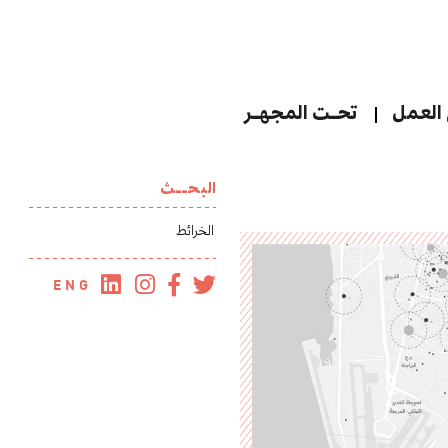
العمل
تحـت المجهـر
البحــث
ENG