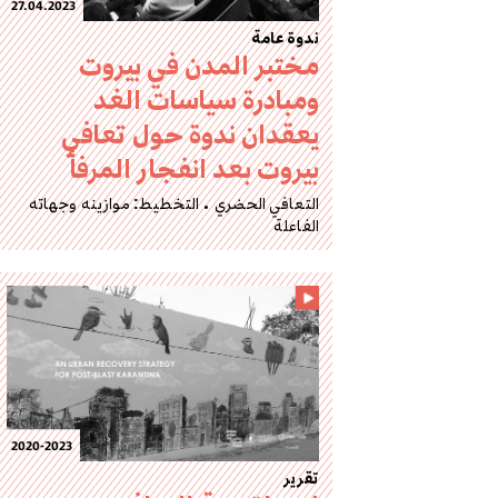
27.04.2023
ندوة عامة
مختبر المدن في بيروت
ومبادرة سياسات الغد
يعقدان ندوة حول تعافي
بيروت بعد انفجار المرفأ
التعافي الحضري
التخطيط: موازينه وجهاته
الفاعلة
2020-2023
تقرير