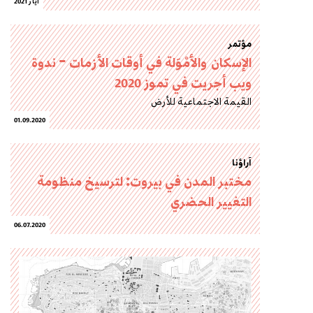
أيار 2021
مؤتمر
الإسكان والأمْوَلة في أوقات الأزمات – ندوة
ويب أجريت في تموز 2020
القيمة الاجتماعية للأرض
01.09.2020
آراؤنا
مختبر المدن في بيروت: لترسيخ منظومة
التغيير الحضري
06.07.2020