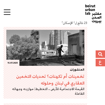
23 نتائج ل“ الإسكان”
15.07.2025
المنشورات
تخمينات أم تكهنات؟ تحديات التخمين
العقاري في لبنان وحلوله
القيمة الاجتماعية للأرض
التخطيط: موازينه وجهاته
الفاعلة