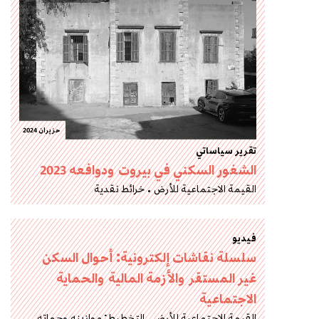
حزيران 2024
تقرير سياساتي
الشغور السكني في بيروت ودوافعه 2023
القيمة الاجتماعية للأرض
خرائط نقدية
فيديو
سلسلة نقاشات إلكترونية: أحوال السكن
غير المستقر والأزمة المالية والحماية
الاجتماعية
القيمة الاجتماعية للأرض
التخطيط: موازينه وجهاته