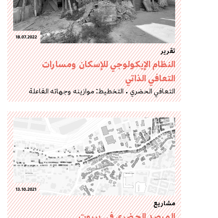
18.07.2022
تقرير
النظام الإيكولوجي للإسكان ومسارات
التعافي الذاتي
التعافي الحضري
التخطيط: موازينه وجهاته الفاعلة
13.10.2021
مشاريع
المرصد الحضري في بيروت