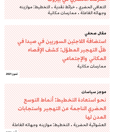
التعافي الحضري
خرائط نقدية
التخطيط: موازينه
وجهاته الفاعلة
ممارسات مكانية
مقال صحفي
استضافة اللاجئين السوريين في صيدا في
ظلّ التهجير المطوّل: كشف الإقصاء
المكاني والإجتماعي
ممارسات مكانية
تموز 2021
موجز سياسات
نحو استعادة التخطيط: أنماط التوسع
الحضري الناجمة عن التهجير واستجابات
المدن لها
العشوائية الحضرية
التخطيط: موازينه وجهاته الفاعلة